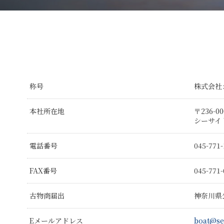
称号
株式会社
本社所在地
〒236-0
シーサイド
電話番号
045-771-
FAX番号
045-771-
古物商届出
神奈川県公
Eメールアドレス
boat@se